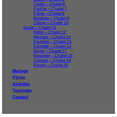
Cèdre – Chalet 6
Pruche – Chalet 7
Frêne – Chalet 8
Bouleau – Chalet 9
Chêne – Chalet 10
Saule – Chalet 11
Hêtre – Chalet 12
Merisier – Chalet 14
Peuplier – Chalet 15
Épinette – Chalet 16
Noyer – Chalet 17
Églantier – Chalet 18
Cormier – Chalet 19
Rosier – Chalet 20
Mariage
Pêche
Activités
Tournage
Contact