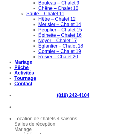
Bouleau – Chalet 9
Chêne – Chalet 10
Saule – Chalet 11
Hêtre – Chalet 12
Merisier – Chalet 14
Peuplier – Chalet 15
Épinette – Chalet 16
Noyer – Chalet 17
Églantier – Chalet 18
Cormier – Chalet 19
Rosier – Chalet 20
Mariage
Pêche
Activités
Tournage
Contact
(819) 242-4104
Location de chalets 4 saisons
Salles de réception
Mariage