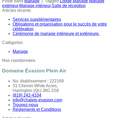
Posté dans
Mariage
|
Tagged
Lodge
,
Mariage
,
Mariage
extérieur
,
Mariage intérieur
,
Salle de réception
Articles récents
Services supplémentaires
Obligations et organisation pour le succès de votre
célébration
Cérémonie de mariage intérieure et extérieure.
Catégories
Mariage
Nos coordonnées
Domaine Évasion Plein Air
No. établissement : 222169
31 Chemin White Acres,
Harrington (Qc) J8G 2S8
(819) 242-4104
info@chalets-evasion.com
Trouvez-nous
Réglements et Conditions