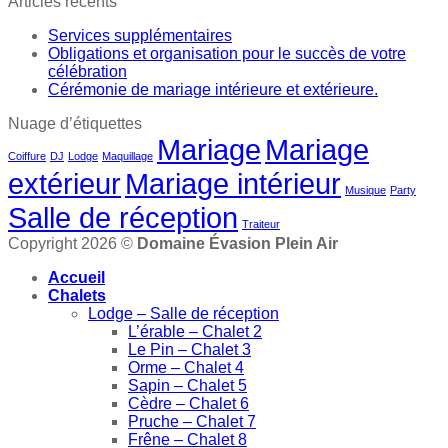
Articles récents
Services supplémentaires
Obligations et organisation pour le succès de votre
célébration
Cérémonie de mariage intérieure et extérieure.
Nuage d’étiquettes
Mariage
Mariage
Coiffure
DJ
Lodge
Maquillage
extérieur
Mariage intérieur
Musique
Party
Salle de réception
Traiteur
Copyright 2026 ©
Domaine Évasion Plein Air
Accueil
Chalets
Lodge – Salle de réception
L’érable – Chalet 2
Le Pin – Chalet 3
Orme – Chalet 4
Sapin – Chalet 5
Cèdre – Chalet 6
Pruche – Chalet 7
Frêne – Chalet 8