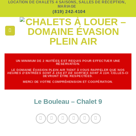
LOCATION DE CHALETS 4 SAISONS, SALLES DE RÉCEPTION,
Passer
MARIAGE
au
(819) 242-4104
contenu
UN
MINIMUM DE 2 NUITÉES EST REQUIS POUR EFFECTUER UNE
RÉSERVATION.
LE DOMAINE ÉVASION PLEIN AIR TIENT À VOUS RAPPELER QUE NOS
HEURES D’ENTRÉES SONT À 15H ET DE SORTIES SONT À 11H
. CELLES-CI
DEVRONT ÊTRE RESPECTÉES.
MERCI DE VOTRE COMPRÉHENSION ET COOPÉRATION.
Le Bouleau – Chalet 9