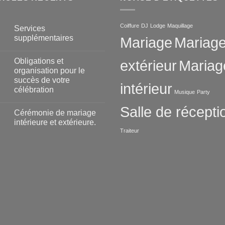
Coiffure
DJ
Lodge
Maquillage
Services
supplémentaires
Mariage
Mariag
Obligations et
extérieur
Mariag
organisation pour le
succès de votre
intérieur
célébration
Musique
Party
Salle de récepti
Cérémonie de mariage
intérieure et extérieure.
Traiteur