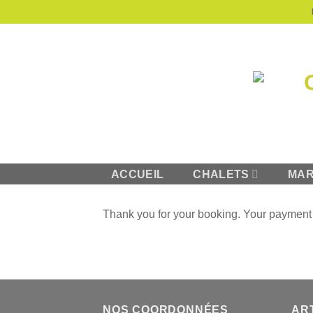
Passer
au
contenu
ACCUEIL
CHALETS
MAR
Thank you for your booking. Your payment 
NOS COORDONNÉES
AR