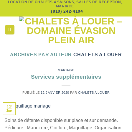
LOCATION DE CHALETS 4 SAISONS, SALLES DE RÉCEPTION,
Passer
MARIAGE
au
(819) 242-4104
contenu
ARCHIVES PAR AUTEUR
CHALETS A LOUER
MARIAGE
Services supplémentaires
PUBLIÉ LE
12 JANVIER 2020
PAR
CHALETS A LOUER
12
Jan
Soins de détente disponible sur place et sur demande.
Pédicure ; Manucure; Coiffure; Maquillage. Organisation: