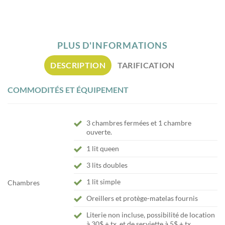
PLUS D'INFORMATIONS
DESCRIPTION
TARIFICATION
COMMODITÉS ET ÉQUIPEMENT
3 chambres fermées et 1 chambre
ouverte.
1 lit queen
3 lits doubles
1 lit simple
Chambres
Oreillers et protège-matelas fournis
Literie non incluse, possibilité de location
à 30$ + tx. et de serviette à 5$ + tx.