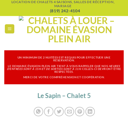
LOCATION DE CHALETS 4 SAISONS, SALLES DE RÉCEPTION,
Passer
MARIAGE
au
(819) 242-4104
contenu
UN
MINIMUM DE 2 NUITÉES EST REQUIS POUR EFFECTUER UNE
RÉSERVATION.
LE DOMAINE ÉVASION PLEIN AIR TIENT À VOUS RAPPELER QUE NOS
HEURES
D’ENTRÉES SONT À 15H ET DE SORTIES SONT À 11H
. CELLES-CI DEVRONT ÊTRE
RESPECTÉES.
MERCI DE VOTRE COMPRÉHENSION ET COOPÉRATION.
Le Sapin – Chalet 5