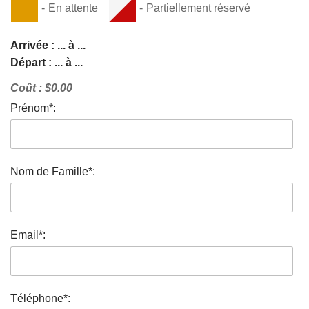
-
En attente
-
Partiellement réservé
Arrivée :
...
à
...
Départ :
...
à
...
Coût :
$
0.00
Prénom*:
Nom de Famille*:
Email*:
Téléphone*: